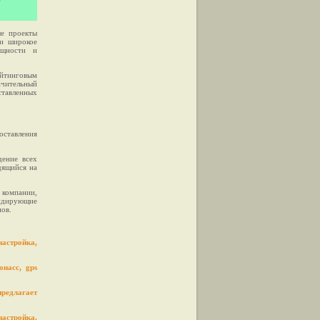
ые проекты
 и широкое
ощности и
йтинговым
ачительный
ставленных
оставления
дение всех
дящийся на
 компании,
лидирующие
пов.
астройка,
онасс, gps
редлагает
астройка,