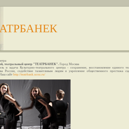
АТРБАНЕК
нтра
й, театральный центр "ТЕАТРБАНЕК".
Город Москва
ль и задача Культурно-театрального центра - сохранение, восстановление единого те
тва России, содействие талантливым людям и укрепление общественного престижа сц
 Наш сайт
http://teatrbank.ucoz.ru/