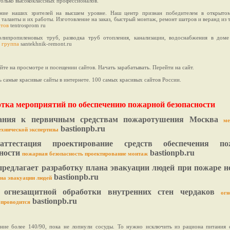
олько высококлассных профессионалов.
ние наших зрителей на высшем уровне. Наш центр признан победителем в открытом
 таланты и их работы. Изготовление на заказ, быстрый монтаж, ремонт шатров и веранд из
нтов
tentrosprom ru
липропиленовых труб, разводка труб отопления, канализации, водоснабжения в дом
и
группа
santekhnik-remont.ru
йте на просмотре и посещении сайтов. Начать зарабатывать. Перейти на сайт.
 самые красивые сайты в интернете. 100 самых красивых сайтов России.
отка мероприятий по обеспечению пожарной безопасности
вания к первичным средствам пожаротушения Москва
ме
bastionpb.ru
ехнической экспертизы
аттестация проектирование средств обеспечения по
сности
bastionpb.ru
пожарная безопасность проектирование монтаж
предлагает разработку плана эвакуации людей при пожаре н
bastionpb.ru
ана эвакуации людей
 огнезащитной обработки внутренних стен чердаков
огн
bastionpb.ru
 проводится
ение более 140/90, пока не лопнули сосуды. То нужно исключить из рациона питания