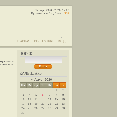
Четверг, 06.08.2026, 12:00
Приветствую Вас
,
Гость
|
RSS
ГЛАВНАЯ
РЕГИСТРАЦИЯ
ВХОД
ПОИСК
атрального
енического
КАЛЕНДАРЬ
«
Август 2026
»
Пн
Вт
Ср
Чт
Пт
Сб
Вс
1
2
3
4
5
6
7
8
9
10
11
12
13
14
15
16
17
18
19
20
21
22
23
24
25
26
27
28
29
30
31