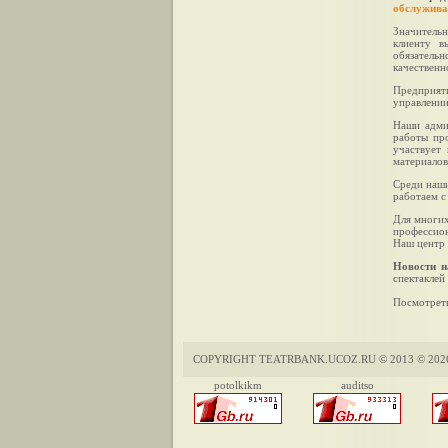
обслуживан
Значительн
клиенту в
обязательн
качественн
Предприят
управлении
Наши адми
работы про
участвует
материалов
Среди наши
работаем с
Для многих
профессион
Наш центр 
Новости н
спектаклей
Посмотреть
COPYRIGHT TEATRBANK.UCOZ.RU © 2013 © 202
potolkikm
auditso