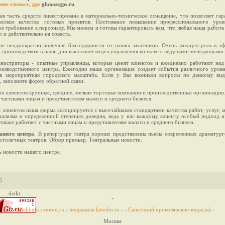
ие глонасс, gps
glonassgps.ru
ая часть средств инвестирована в материально-техническое оснащение, что позволяет гар
ысокое качество готовых проектов. Постоянное повышение профессионального уро
ое требование к персоналу. Мы можем и готовы гарантировать вам, что любая наша работа
о и действительно на совесть.
ие неоднократно получало благодарности от наших заказчиков. Очень важную роль в э
 производством в наши дни выполняет отдел управления во главе с ведущими менеджерами.
нистраторы - опытные управленцы, которые ценят клиентов и ежедневно работают над
изводственного центра. Ежегодно наша организация создает события различного уровн
 в мероприятиях городского масштаба. Если у Вас возникли вопросы по данному ви
, заполните форму обратной связи.
х клиентов крупные, средние, мелкие торговые компании и производственные организации
 частными лицам и представителям малого и среднего бизнеса.
 клиентов наша фирма ассоциируется с высочайшими стандартами качества работ, услуг, м
ализма и определенной степенью доверия, ведь у нас каждому клиенту особый подход и
также работает с частными лицам и представителям малого и среднего бизнеса.
ашего центра
. В репертуаре театра хорошо представлены пьесы современных драматур
 столичных театров. Обзор премьер. Театральные новости.
 новости нашего центра
6
detlit
-
-
santekhnik-remont.ru
-
покрывала latvelm.ru
- -
Санаторий приволянские-воды.рф
-
Москва