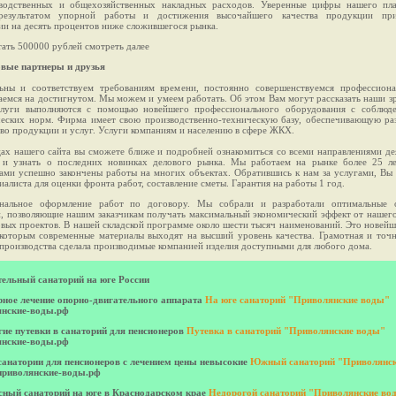
водственных и общехозяйственных накладных расходов. Уверенные цифры нашего пла
результатом упорной работы и достижения высочайшего качества продукции пр
и на десять процентов ниже сложившегося рынка.
тать 500000 рублей смотреть далее
вые партнеры и друзья
ны и соответствуем требованиям времени, постоянно совершенствуемся профессиона
аемся на достигнутом. Мы можем и умеем работать. Об этом Вам могут рассказать наши зр
слуги выполняются с помощью новейшего профессионального оборудования с соблюде
ческих норм. Фирма имеет свою производственно-техническую базу, обеспечивающую ра
во продукции и услуг. Услуги компаниям и населению в сфере ЖКХ.
ах нашего сайта вы сможете ближе и подробней ознакомиться со всеми направлениями де
и узнать о последних новинках делового рынка. Мы работаем на рынке более 25 ле
ами успешно закончены работы на многих объектах. Обратившись к нам за услугами, Вы 
иалиста для оценки фронта работ, составление сметы. Гарантия на работы 1 год.
нальное оформление работ по договору. Мы собрали и разработали оптимальные о
, позволяющие нашим заказчикам получать максимальный экономический эффект от нашего
вых проектов. В нашей складской программе около шести тысяч наименований. Это новейш
которым современные материалы выходят на высший уровень качества. Грамотная и точн
производства сделала производимые компанией изделия доступными для любого дома.
ельный санаторий на юге России
ное лечение опорно-двигательного аппарата
На юге санаторий "Приволянские воды"
янские-воды.рф
ие путевки в санаторий для пенсионеров
Путевка в санаторий "Приволянские воды"
янские-воды.рф
санатории для пенсионеров с лечением цены невысокие
Южный санаторий "Приволянс
риволянские-воды.рф
сный санаторий на юге в Краснодарском крае
Недорогой санаторий "Приволянские во