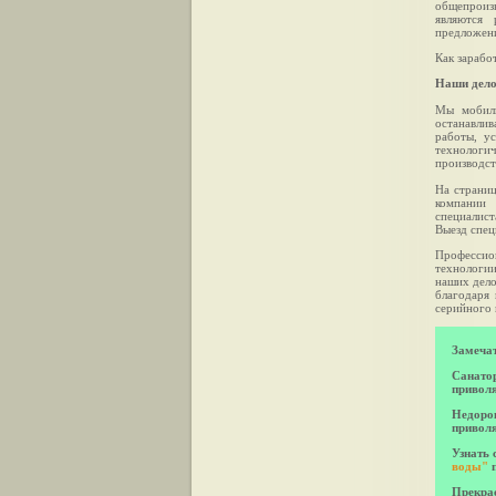
общепроиз
являются 
предложени
Как зарабо
Наши дело
Мы мобиль
останавлив
работы, у
технологи
производст
На страниц
компании 
специалист
Выезд спец
Профессио
технологии
наших дело
благодаря 
серийного 
Замечат
Санатор
привол
Недорог
привол
Узнать 
воды"
п
Прекра