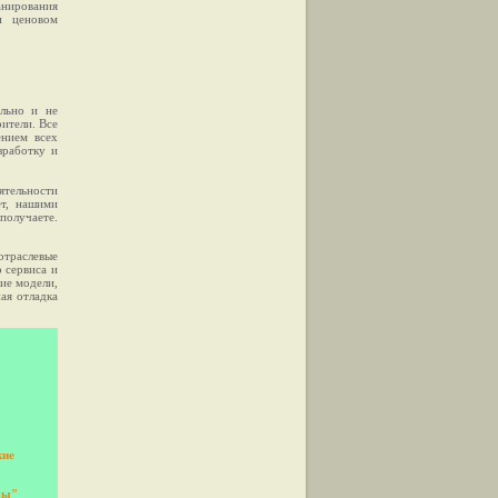
нирования
и ценовом
льно и не
ители. Все
нием всех
зработку и
ятельности
т, нашими
получаете.
траслевые
 сервиса и
ие модели,
ая отладка
кие
ды"