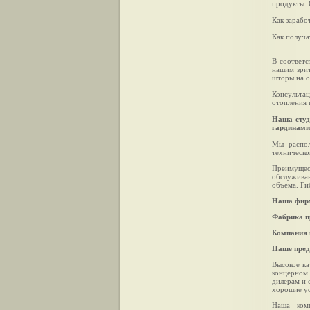
продукты. 
Как зарабо
Как получа
В соответс
нашим зрит
шторы на о
Консультац
отопления 
Наша студ
гардинам
Мы распол
техническ
Преимущес
обслуживан
объема. Ги
Наша фирм
Фабрика п
Компания 
Наше пред
Высокое ка
концерном
дилерам и 
хорошие ус
Наша комп