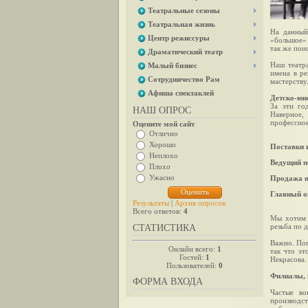
Театральные сезоны
Театральная жизнь
На данный
Центр режиссуры
«большое» 
так же пои
Драматический театр
Наш театр
Малый бизнес
имена в р
Сотрудничество Рам
мастерству
Афиша спектаклей
Детско-юн
За эти го
НАШ ОПРОС
Наверное,
профессио
Оцените мой сайт
Отлично
Хорошо
Поставки 
Неплохо
Ведущий п
Плохо
Ужасно
Продажа и
Главный о
Результаты
|
Архив опросов
Всего ответов:
4
Мы хотим 
резьба по 
СТАТИСТИКА
Важно. Поп
Онлайн всего:
1
так что эт
Гостей:
1
Некрасова.
Пользователей:
0
Филиалы, 
ФОРМА ВХОДА
Частые во
производст