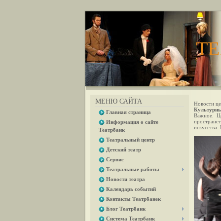
ТЕ
МЕНЮ САЙТА
Новости це
Культурны
Главная страница
Важное. Це
пространс
Информация о сайте
искусства.
Театрбанк
Театральный центр
Детский театр
Сервис
Театральные работы
Новости театра
Календарь событий
Контакты Театрбанек
Блог Театрбанк
Система Театрбанк