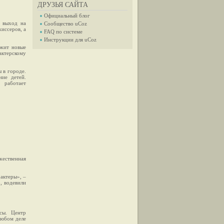
ДРУЗЬЯ САЙТА
Официальный блог
я выход на
Сообщество uCoz
иссеров, а
FAQ по системе
Инструкции для uCoz
ржит новые
актерскому
 в городе.
ние детей.
 работает
жественная
 актеры», –
, водевили
сы. Центр
любом деле