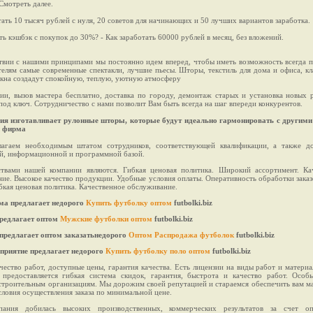
Смотреть далее.
тать 10 тысяч рублей с нуля, 20 советов для начинающих и 50 лучших вариантов заработка.
ть кэшбэк с покупок до 30%? - Как заработать 60000 рублей в месяц, без вложений.
твии с нашими принципами мы постоянно идем вперед, чтобы иметь возможность всегда 
елям самые современные спектакли, лучшие пьесы. Шторы, текстиль для дома и офиса, кл
кна создадут спокойную, теплую, уютную атмосферу
ии, вызов мастера бесплатно, доставка по городу, демонтаж старых и установка новых 
под ключ. Сотрудничество с нами позволит Вам быть всегда на шаг впереди конкурентов.
ия изготавливает рулонные шторы, которые будут идеально гармонировать с другим
и фирма
агаем необходимым штатом сотрудников, соответствующей квалификации, а также до
ой, информационной и программной базой.
твами нашей компании являются. Гибкая ценовая политика. Широкий ассортимент. Ка
ие. Высокое качество продукции. Удобные условия оплаты. Оперативность обработки заказ
бкая ценовая политика. Качественное обслуживание.
а предлагает недорого
Купить футболку оптом
futbolki.biz
редлагает оптом
Мужские футболки оптом
futbolki.biz
предлагает оптом заказатьнедорого
Оптом Распродажа футболок
futbolki.biz
приятие предлагает недорого
Купить футболку поло оптом
futbolki.biz
чество работ, доступные цены, гарантия качества. Есть лицензии на виды работ и матери
 предоставляется гибкая система скидок, гарантия, быстрота и качество работ. Особ
строительным организациям. Мы дорожим своей репутацией и стараемся обеспечить вам м
ловия осуществления заказа по минимальной цене.
ания добилась высоких производственных, коммерческих результатов за счет оп