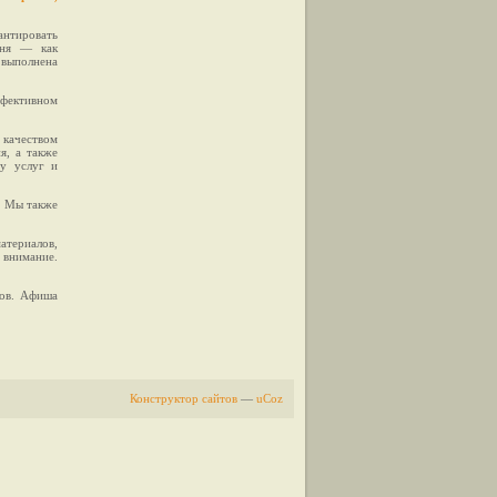
антировать
вня — как
 выполнена
ффективном
 качеством
я, а также
ду услуг и
. Мы также
атериалов,
 внимание.
гов. Афиша
Конструктор сайтов
—
uCoz