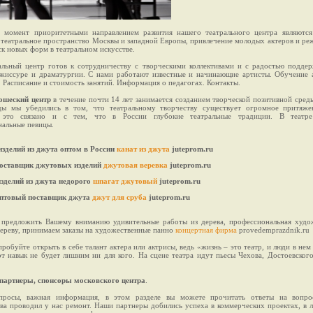
 момент приоритетными направлением развития нашего театрального центра являютс
театральное пространство Москвы и западной Европы, привлечение молодых актеров и реж
ск новых форм в театральном искусстве.
альный центр готов к сотрудничеству с творческими коллективами и с радостью подде
ежиссуре и драматургии. С нами работают известные и начинающие артисты. Обучение 
. Расписание и стоимость занятий. Информация о педагогах. Контакты.
ошеский центр
в течение почти 14 лет занимается созданием творческой позитивной среды
ды мы убедились в том, что театральному творчеству существует огромное притяже
 это связано и с тем, что в России глубокие театральные традиции. В театре
нальные певицы.
изделий из джута оптом в России
канат из джута
juteprom.ru
оставщик джутовых изделий
джутовая веревка
juteprom.ru
зделий из джута недорого
шпагат джутовый
juteprom.ru
птовый поставщик джута
джут для сруба
juteprom.ru
предложить Вашему вниманию удивительные работы из дерева, профессиональная худо
дереву, принимаем заказы на художественные панно
концертная фирма
provedemprazdnik.ru
робуйте открыть в себе талант актера или актрисы, ведь «жизнь – это театр, и люди в нем
от навык не будет лишним ни для кого. На сцене театра идут пьесы Чехова, Достоевского
партнеры, спонсоры московского центра
.
просы, важная информация, в этом разделе вы можете прочитать ответы на вопро
ва проводил у нас ремонт. Наши партнеры добились успеха в коммерческих проектах, в 