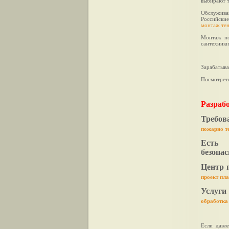
выбирают т
Обслужива
Российские
монтаж те
Монтаж по
сантехник
Зарабатыва
Посмотреть
Разраб
Требо
пожарно т
Есть 
безопа
Центр 
проект пл
Услуги
обработка
Если давл