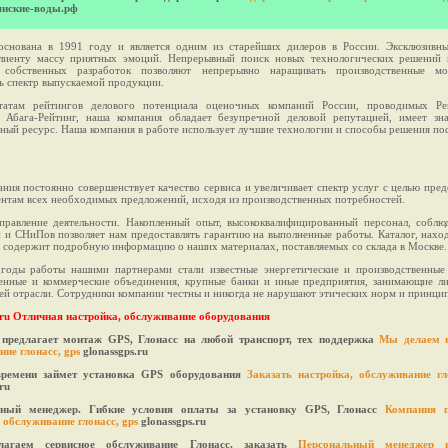
янские-воды.рф
основана в 1991 году и является одним из старейших дилеров в России. Эксклюзивн
клиенту массу приятных эмоций. Непрерывный поиск новых технологических решений
 собственных разработок позволяют непрерывно наращивать производственные м
ь спектр выпускаемой продукции.
татам рейтингов делового потенциала оценочных компаний России, проводимых Ре
м Абага-Рейтинг, наша компания обладает безупречной деловой репутацией, имеет зн
ный ресурс. Наша компания в работе использует лучшие технологии и способы решения по
ния постоянно совершенствует качество сервиса и увеличивает спектр услуг с целью пред
нтам всех необходимых предложений, исходя из производственных потребностей.
правление деятельности. Накопленный опыт, высококвалифицированный персонал, соблю
 и СНиПов позволяет нам предоставлять гарантию на выполненные работы. Каталог, нахо
, содержит подробную информацию о наших материалах, поставляемых со склада в Москве.
 годы работы нашими партнерами стали известные энергетические и производственные
венные и коммерческие объединения, крупные банки и иные предприятия, занимающие 
оей отрасли. Сотрудники компании честны и никогда не нарушают этических норм и принци
s.ru Отличная настройка, обслуживание оборудования
предлагает монтаж GPS, Глонасс на любой транспорт, тех поддержка
Мы делаем н
ие глонасс, gps
glonassgps.ru
времени займет установка GPS оборудования
Заказать настройка, обслуживание гл
ru
ьный менеджер. Гибкие условия оплаты за установку GPS, Глонасс
Компания п
 обслуживание глонасс, gps
glonassgps.ru
агаем сервисное обслуживание Глонасс, заказать
Персональный менеджер н