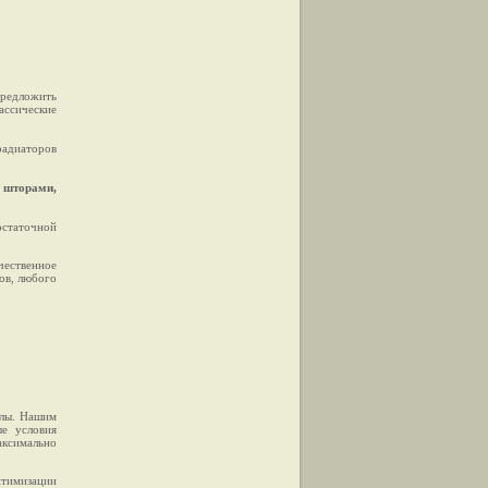
предложить
ассические
радиаторов
и шторами,
статочной
чественное
ов, любого
алы. Нашим
ые условия
аксимально
тимизации