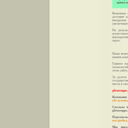
привол
Компания 
доставят 
внедрение
увеличиват
По резуль
агентство
корпоратив
задач.
Наша компа
нашим клие
Главное на
технологий
этом сайте
За долгие
государст
места в св
glonassgp
Компания 
обслуживан
Сколько 
glonassgps.
Персонал
настройка,
Мы предл