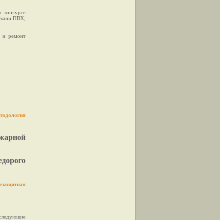
 конкурсе
 ткани ПВХ,
е и ремонт
тодология
жарной
едорого
езащитная
 следующие